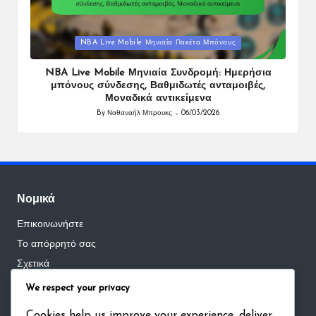
Posted
NBA Live Mobile Μηνιαία Πακέτα Μπόνους
in
NBA Live Mobile Μηνιαία Συνδρομή: Ημερήσια
μπόνους σύνδεσης, Βαθμιδωτές ανταμοιβές,
Μοναδικά αντικείμενα
By
Ναθαναήλ Μπρουκς
06/03/2026
Posted
by
Νομικά
Επικοινωνήστε
Το απόρρητό σας
Σχετικά
Πολιτική για cookies
We respect your privacy
Όροι και προϋποθέσεις
Cookies help us improve your experience, deliver