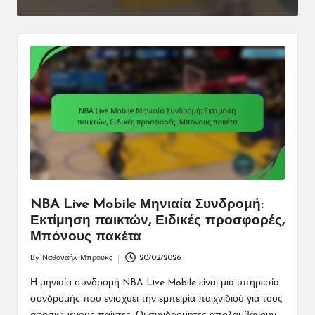
NBA Live Mobile Δώρα Ζωντανών
Εκδηλώσεων: Κοινοτικά προγράμματα,
Μοναδικά αντικείμενα, Μπόνους
ανταμοιβές
04/03/2026
NBA Live Mobile Μηνιαία Συνδρομή:
Εκτίμηση παικτών, Ειδικές προσφορές,
Μπόνους πακέτα
By
Ναθαναήλ Μπρουκς
20/02/2026
Posted
by
Η μηνιαία συνδρομή NBA Live Mobile είναι μια υπηρεσία
συνδρομής που ενισχύει την εμπειρία παιχνιδιού για τους