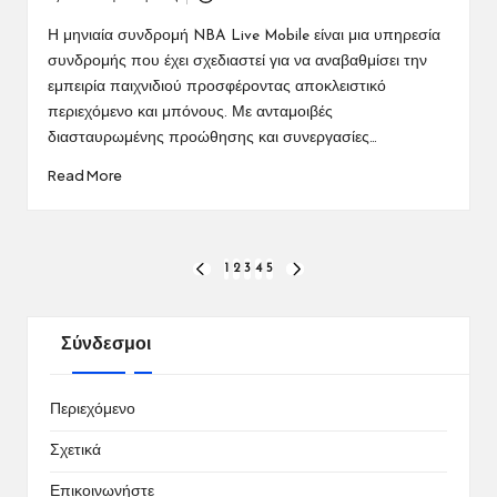
Posted
by
Η μηνιαία συνδρομή NBA Live Mobile είναι μια υπηρεσία
συνδρομής που έχει σχεδιαστεί για να αναβαθμίσει την
εμπειρία παιχνιδιού προσφέροντας αποκλειστικό
περιεχόμενο και μπόνους. Με ανταμοιβές
διασταυρωμένης προώθησης και συνεργασίες…
Read More
Posts
1
2
3
4
5
PREVIOUS
NEXT
PAGE
PAGE
pagination
Σύνδεσμοι
Περιεχόμενο
Σχετικά
Επικοινωνήστε