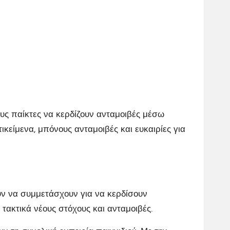
ους παίκτες να κερδίζουν ανταμοιβές μέσω
κείμενα, μπόνους ανταμοιβές και ευκαιρίες για
ύν να συμμετάσχουν για να κερδίσουν
 τακτικά νέους στόχους και ανταμοιβές.