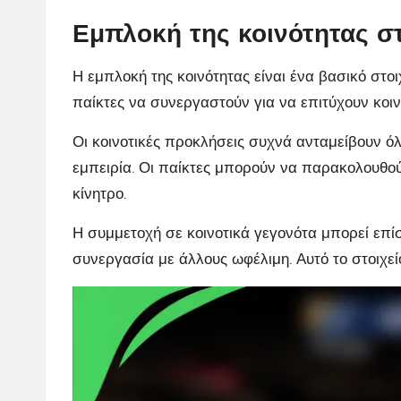
Εμπλοκή της κοινότητας στα
Η εμπλοκή της κοινότητας είναι ένα βασικό στο
παίκτες να συνεργαστούν για να επιτύχουν κοι
Οι κοινοτικές προκλήσεις συχνά ανταμείβουν όλ
εμπειρία. Οι παίκτες μπορούν να παρακολουθο
κίνητρο.
Η συμμετοχή σε κοινοτικά γεγονότα μπορεί επίσ
συνεργασία με άλλους ωφέλιμη. Αυτό το στοιχείο 