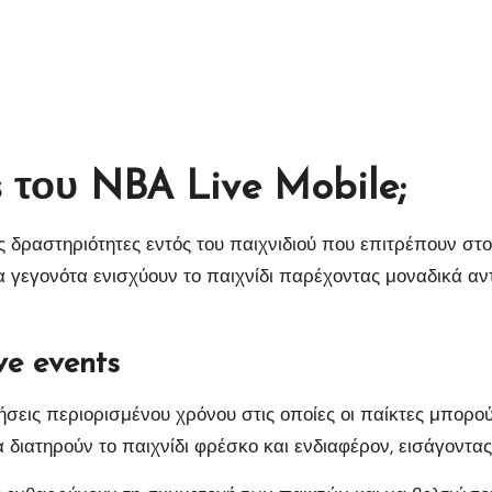
ts του NBA Live Mobile;
ές δραστηριότητες εντός του παιχνιδιού που επιτρέπουν στ
γεγονότα ενισχύουν το παιχνίδι παρέχοντας μοναδικά αντι
e events
ήσεις περιορισμένου χρόνου στις οποίες οι παίκτες μπορο
 διατηρούν το παιχνίδι φρέσκο και ενδιαφέρον, εισάγοντας