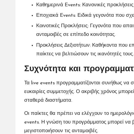
Καθημερινά Events: Κανονικές προκλήσεις
Εποχιακά Events: Ειδικά γεγονότα που σχετ
Κοινοτικές Προκλήσεις: Γεγονότα που απα
ανταμοιβές σε επίπεδο κοινότητας.
Προκλήσεις Δεξιοτήτων: Καθήκοντα που επι
παίκτες να βελτιώσουν τις ικανότητές τους.
Συχνότητα και προγραμματι
Τα live events προγραμματίζονται συνήθως να σ
ευκαιρίες συμμετοχής. Ο ακριβής χρόνος μπορεί
σταθερά διαστήματα.
Οι παίκτες θα πρέπει να ελέγχουν το ημερολόγι
events. Η γνώση του προγράμματος μπορεί να β
μεγιστοποιήσουν τις ανταμοιβές.