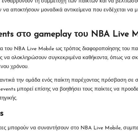
 ενθαρρύνουν τη συμμετοχή των παικτών και να βελτιώσουν
ύν να αποκτήσουν
μοναδικά αντικείμενα
που ενδέχεται να μ
ents στο gameplay του NBA Live M
ιρία του NBA Live Mobile ως τρόπος διαφοροποίησης του 
τες να ολοκληρώσουν συγκεκριμένα καθήκοντα, όπως να σ
ένου χρόνου.
ντικά την ομάδα ενός παίκτη παρέχοντας πρόσβαση σε σπ
 events μπορεί επίσης να βοηθήσει τους παίκτες να προοδ
ηγικής.
s
ίκτες μπορούν να συναντήσουν στο NBA Live Mobile, συμ