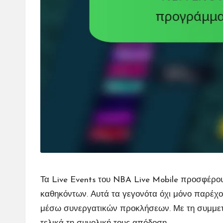
Τα Live Events του NBA Live Mobile προσφέρο
καθηκόντων. Αυτά τα γεγονότα όχι μόνο παρέχο
μέσω συνεργατικών προκλήσεων. Με τη συμμετοχ