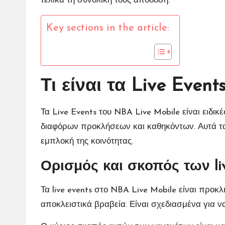
τελικά τη συνολική τους απόδοση.
Key sections in the article:
Τι είναι τα Live Even
Τα Live Events του
NBA Live Mobile
είναι ειδικ
διαφόρων προκλήσεων και καθηκόντων. Αυτά τα 
εμπλοκή της κοινότητας.
Ορισμός και σκοπός των liv
Τα live events στο
NBA Live
Mobile είναι προκλ
αποκλειστικά βραβεία. Είναι σχεδιασμένα για να