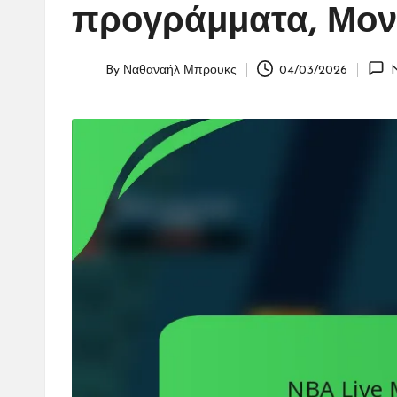
προγράμματα, Μονα
By
Ναθαναήλ Μπρουκς
04/03/2026
Posted
by