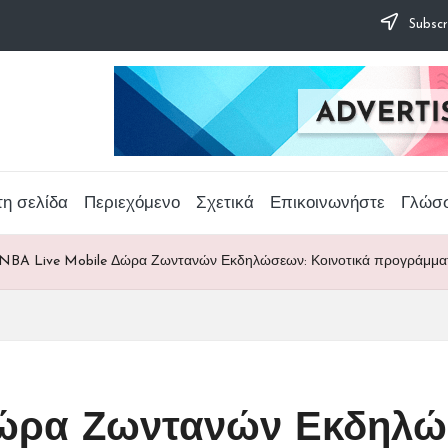
Subscr
η σελίδα
Περιεχόμενο
Σχετικά
Επικοινωνήστε
Γλώσ
NBA Live Mobile Δώρα Ζωντανών Εκδηλώσεων: Κοινοτικά προγράμματα
Δώρα Ζωντανών Εκδηλώσ