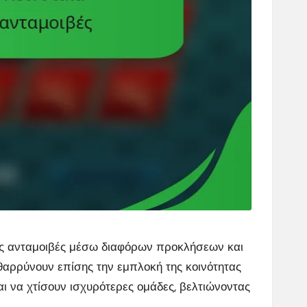
κές ανταμοιβές μέσω διαφόρων προκλήσεων και
θαρρύνουν επίσης την εμπλοκή της κοινότητας
ι να χτίσουν ισχυρότερες ομάδες, βελτιώνοντας