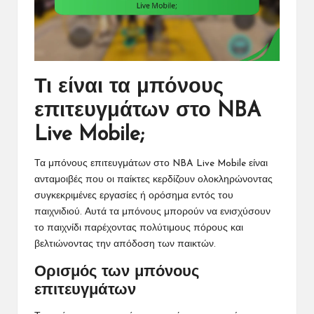
Τι είναι τα μπόνους
επιτευγμάτων στο NBA
Live Mobile;
Τα μπόνους επιτευγμάτων στο NBA Live Mobile είναι
ανταμοιβές που οι παίκτες κερδίζουν ολοκληρώνοντας
συγκεκριμένες εργασίες ή ορόσημα εντός του
παιχνιδιού. Αυτά τα μπόνους μπορούν να ενισχύσουν
το παιχνίδι παρέχοντας πολύτιμους πόρους και
βελτιώνοντας την απόδοση των παικτών.
Ορισμός των μπόνους
επιτευγμάτων