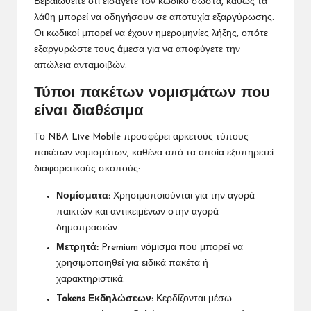
Βεβαιωθείτε ότι εισάγετε τον κωδικό σωστά, καθώς τα
λάθη μπορεί να οδηγήσουν σε αποτυχία εξαργύρωσης.
Οι κωδικοί μπορεί να έχουν ημερομηνίες λήξης, οπότε
εξαργυρώστε τους άμεσα για να αποφύγετε την
απώλεια ανταμοιβών.
Τύποι πακέτων νομισμάτων που
είναι διαθέσιμα
Το NBA Live Mobile προσφέρει αρκετούς τύπους
πακέτων νομισμάτων, καθένα από τα οποία εξυπηρετεί
διαφορετικούς σκοπούς:
Νομίσματα:
Χρησιμοποιούνται για την αγορά
παικτών και αντικειμένων στην αγορά
δημοπρασιών.
Μετρητά:
Premium νόμισμα που μπορεί να
χρησιμοποιηθεί για ειδικά πακέτα ή
χαρακτηριστικά.
Tokens Εκδηλώσεων:
Κερδίζονται μέσω