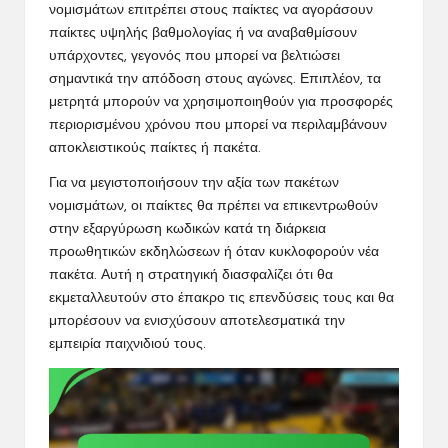
νομισμάτων επιτρέπει στους παίκτες να αγοράσουν
παίκτες υψηλής βαθμολογίας ή να αναβαθμίσουν
υπάρχοντες, γεγονός που μπορεί να βελτιώσει
σημαντικά την απόδοση στους αγώνες. Επιπλέον, τα
μετρητά μπορούν να χρησιμοποιηθούν για προσφορές
περιορισμένου χρόνου που μπορεί να περιλαμβάνουν
αποκλειστικούς παίκτες ή πακέτα.
Για να μεγιστοποιήσουν την αξία των πακέτων
νομισμάτων, οι παίκτες θα πρέπει να επικεντρωθούν
στην εξαργύρωση κωδικών κατά τη διάρκεια
προωθητικών εκδηλώσεων ή όταν κυκλοφορούν νέα
πακέτα. Αυτή η στρατηγική διασφαλίζει ότι θα
εκμεταλλευτούν στο έπακρο τις επενδύσεις τους και θα
μπορέσουν να ενισχύσουν αποτελεσματικά την
εμπειρία παιχνιδιού τους.