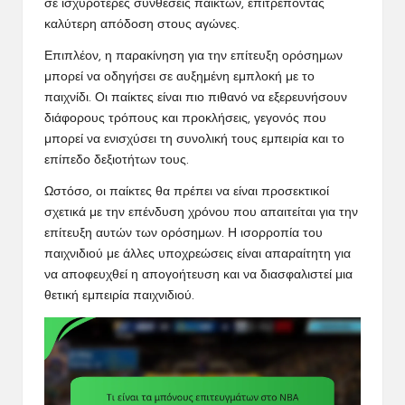
σε ισχυρότερες συνθέσεις παικτών, επιτρέποντας
καλύτερη απόδοση στους αγώνες.
Επιπλέον, η παρακίνηση για την επίτευξη ορόσημων
μπορεί να οδηγήσει σε αυξημένη εμπλοκή με το
παιχνίδι. Οι παίκτες είναι πιο πιθανό να εξερευνήσουν
διάφορους τρόπους και προκλήσεις, γεγονός που
μπορεί να ενισχύσει τη συνολική τους εμπειρία και το
επίπεδο δεξιοτήτων τους.
Ωστόσο, οι παίκτες θα πρέπει να είναι προσεκτικοί
σχετικά με την επένδυση χρόνου που απαιτείται για την
επίτευξη αυτών των ορόσημων. Η ισορροπία του
παιχνιδιού με άλλες υποχρεώσεις είναι απαραίτητη για
να αποφευχθεί η απογοήτευση και να διασφαλιστεί μια
θετική εμπειρία παιχνιδιού.