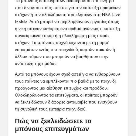
Τα μπόνους επιτευγμάτων αναφέρονται στα κίνητρα
που δίνονται στους παίκτες για την επίτευξη ορισμένων
στόχων ή την ολοκλήρωση προκλήσεων στο NBA Live
Mobile. Αυτά μπορεί να περιλαμβάνουν εργασίες όπως
η νίκη σε έναν καθορισμένο αριθμό αγώνων, η επίτευξη
συγκεκριμένου σκορ ή η ολοκλήρωση μιας σειράς
στόχων. Τα μπόνους συχνά έρχονται με τη μορφή
νομισμάτων εντός του παιχνιδιού, καρτών παικτών ή
άλλων πόρων που μπορούν να βοηθήσουν στην
ανάπτυξη της ομάδας.
Αυτά τα μπόνους έχουν σχεδιαστεί για να ενθαρρύνουν
τους παίκτες να εμπλέκονται πιο βαθιά με το παιχνίδι,
προάγοντας μια αίσθηση επιτυχίας και προόδου.
Ολοκληρώνοντας τα επιτεύγματα, οι παίκτες μπορούν
να ξεκλειδώσουν διάφορες ανταμοιβές που ενισχύουν
τη συνολική τους εμπειρία παιχνιδιού.
Πώς να ξεκλειδώσετε τα
μπόνους επιτευγμάτων