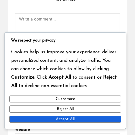
are marked
*
We respect your privacy
Cookies help us improve your experience, deliver
personalized content, and analyze traffic. You
can choose which cookies to allow by clicking
Name
*
Customize
. Click
Accept All
to consent or
Reject
All
to decline non-essential cookies.
Customize
Email
*
Reject All
Accept All
Website