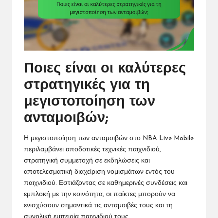
Ποιες είναι οι καλύτερες
στρατηγικές για τη
μεγιστοποίηση των
ανταμοιβών;
Η μεγιστοποίηση των ανταμοιβών στο NBA Live Mobile
περιλαμβάνει αποδοτικές τεχνικές παιχνιδιού,
στρατηγική συμμετοχή σε εκδηλώσεις και
αποτελεσματική διαχείριση νομισμάτων εντός του
παιχνιδιού. Εστιάζοντας σε καθημερινές συνδέσεις και
εμπλοκή με την κοινότητα, οι παίκτες μπορούν να
ενισχύσουν σημαντικά τις ανταμοιβές τους και τη
συνολική εμπειρία παιχνιδιού τους.