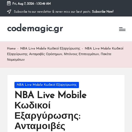
Fri, Aug 7, 2026
-
1:30:50 AM
Subscribe to our newsletter & never miss our best posts.
Subscribe Now!
Skip
to
codemagic.gr
content
Home
-
NBA Live Mobile Κωδικοί Εξαργύρωσης
-
NBA Live Mobile Κωδικοί
Εξαργύρωσης: Ανταμοιβές Ορόσημων, Μπόνους Επιτευγμάτων, Πακέτα
Νομισμάτων
Posted
NBA Live Mobile Κωδικοί Εξαργύρωσης
in
NBA Live Mobile
Κωδικοί
Εξαργύρωσης:
Ανταμοιβές