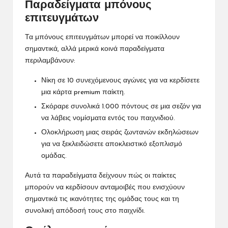
Παραδείγματα μπόνους
επιτευγμάτων
Τα μπόνους επιτευγμάτων μπορεί να ποικίλλουν
σημαντικά, αλλά μερικά κοινά παραδείγματα
περιλαμβάνουν:
Νίκη σε 10 συνεχόμενους αγώνες για να κερδίσετε
μια κάρτα premium παίκτη.
Σκόραρε συνολικά 1.000 πόντους σε μια σεζόν για
να λάβεις νομίσματα εντός του παιχνιδιού.
Ολοκλήρωση μιας σειράς ζωντανών εκδηλώσεων
για να ξεκλειδώσετε αποκλειστικό εξοπλισμό
ομάδας.
Αυτά τα παραδείγματα δείχνουν πώς οι παίκτες
μπορούν να κερδίσουν ανταμοιβές που ενισχύουν
σημαντικά τις ικανότητες της ομάδας τους και τη
συνολική απόδοσή τους στο παιχνίδι.