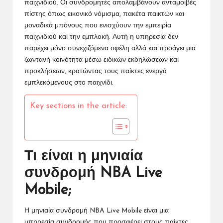
παιχνιδιού. Οι συνδρομητές απολαμβάνουν ανταμοιβές
πίστης όπως εικονικό νόμισμα, πακέτα παικτών και
μοναδικά μπόνους που ενισχύουν την εμπειρία
παιχνιδιού και την εμπλοκή. Αυτή η υπηρεσία δεν
παρέχει μόνο συνεχιζόμενα οφέλη αλλά και προάγει μια
ζωντανή κοινότητα μέσω ειδικών εκδηλώσεων και
προκλήσεων, κρατώντας τους παίκτες ενεργά
εμπλεκόμενους στο παιχνίδι.
Key sections in the article:
Τι είναι η μηνιαία
συνδρομή NBA Live
Mobile;
Η μηνιαία συνδρομή
NBA Live Mobile
είναι μια
υπηρεσία συνδρομής που προσφέρει στους παίκτες