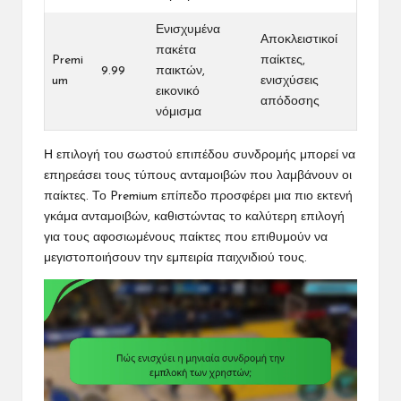
Ενισχυμένα
Αποκλειστικοί
πακέτα
Premi
παίκτες,
9.99
παικτών,
um
ενισχύσεις
εικονικό
απόδοσης
νόμισμα
Η επιλογή του σωστού επιπέδου συνδρομής μπορεί να
επηρεάσει τους τύπους ανταμοιβών που λαμβάνουν οι
παίκτες. Το Premium επίπεδο προσφέρει μια πιο εκτενή
γκάμα ανταμοιβών, καθιστώντας το καλύτερη επιλογή
για τους αφοσιωμένους παίκτες που επιθυμούν να
μεγιστοποιήσουν την εμπειρία παιχνιδιού τους.