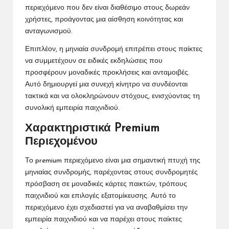
περιεχόμενο που δεν είναι διαθέσιμο στους δωρεάν
χρήστες, προάγοντας μια αίσθηση κοινότητας και
ανταγωνισμού.
Επιπλέον, η μηνιαία συνδρομή επιτρέπει στους παίκτες
να συμμετέχουν σε ειδικές εκδηλώσεις που
προσφέρουν μοναδικές προκλήσεις και ανταμοιβές.
Αυτό δημιουργεί μια συνεχή κίνητρο να συνδέονται
τακτικά και να ολοκληρώνουν στόχους, ενισχύοντας τη
συνολική εμπειρία παιχνιδιού.
Χαρακτηριστικά Premium
Περιεχομένου
Το premium περιεχόμενο είναι μια σημαντική πτυχή της
μηνιαίας συνδρομής, παρέχοντας στους συνδρομητές
πρόσβαση σε μοναδικές κάρτες παικτών, τρόπους
παιχνιδιού και επιλογές εξατομίκευσης. Αυτό το
περιεχόμενο έχει σχεδιαστεί για να αναβαθμίσει την
εμπειρία παιχνιδιού και να παρέχει στους παίκτες