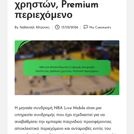
χρηστών, Premium
περιεχόμενο
By
Ναθαναήλ Μπρουκς
13/02/2026
No Comments
Posted
by
Η μηνιαία συνδρομή NBA Live Mobile είναι μια
υπηρεσία συνδρομής που έχει σχεδιαστεί για να
αναβαθμίσει την εμπειρία παιχνιδιού προσφέροντας
αποκλειστικό περιεχόμενο και ανταμοιβές εντός του