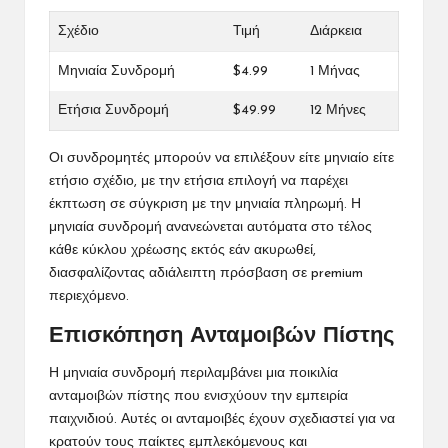
Σχέδιο
Τιμή
Διάρκεια
Μηνιαία Συνδρομή
$4.99
1 Μήνας
Ετήσια Συνδρομή
$49.99
12 Μήνες
Οι συνδρομητές μπορούν να επιλέξουν είτε μηνιαίο είτε
ετήσιο σχέδιο, με την ετήσια επιλογή να παρέχει
έκπτωση σε σύγκριση με την μηνιαία πληρωμή. Η
μηνιαία συνδρομή ανανεώνεται αυτόματα στο τέλος
κάθε κύκλου χρέωσης εκτός εάν ακυρωθεί,
διασφαλίζοντας αδιάλειπτη πρόσβαση σε premium
περιεχόμενο.
Επισκόπηση Ανταμοιβών Πίστης
Η μηνιαία συνδρομή περιλαμβάνει μια ποικιλία
ανταμοιβών πίστης που ενισχύουν την εμπειρία
παιχνιδιού. Αυτές οι ανταμοιβές έχουν σχεδιαστεί για να
κρατούν τους παίκτες εμπλεκόμενους και