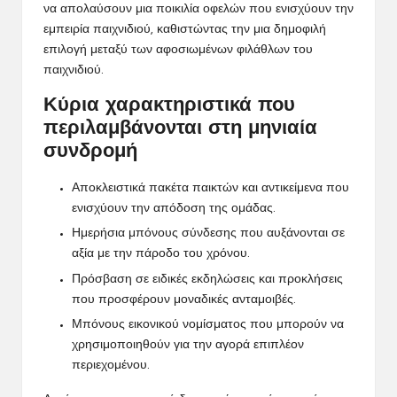
να απολαύσουν μια ποικιλία οφελών που ενισχύουν την
εμπειρία παιχνιδιού, καθιστώντας την μια δημοφιλή
επιλογή μεταξύ των αφοσιωμένων φιλάθλων του
παιχνιδιού.
Κύρια χαρακτηριστικά που
περιλαμβάνονται στη μηνιαία
συνδρομή
Αποκλειστικά πακέτα παικτών και αντικείμενα που
ενισχύουν την απόδοση της ομάδας.
Ημερήσια μπόνους σύνδεσης που αυξάνονται σε
αξία με την πάροδο του χρόνου.
Πρόσβαση σε ειδικές εκδηλώσεις και προκλήσεις
που προσφέρουν μοναδικές ανταμοιβές.
Μπόνους εικονικού νομίσματος που μπορούν να
χρησιμοποιηθούν για την αγορά επιπλέον
περιεχομένου.