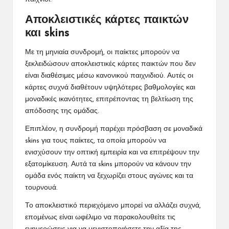
Αποκλειστικές κάρτες παικτών
και skins
Με τη μηνιαία συνδρομή, οι παίκτες μπορούν να
ξεκλειδώσουν αποκλειστικές κάρτες παικτών που δεν
είναι διαθέσιμες μέσω κανονικού παιχνιδιού. Αυτές οι
κάρτες συχνά διαθέτουν υψηλότερες βαθμολογίες και
μοναδικές ικανότητες, επιτρέποντας τη βελτίωση της
απόδοσης της ομάδας.
Επιπλέον, η συνδρομή παρέχει πρόσβαση σε μοναδικά
skins για τους παίκτες, τα οποία μπορούν να
ενισχύσουν την οπτική εμπειρία και να επιτρέψουν την
εξατομίκευση. Αυτά τα skins μπορούν να κάνουν την
ομάδα ενός παίκτη να ξεχωρίζει στους αγώνες και τα
τουρνουά.
Το αποκλειστικό περιεχόμενο μπορεί να αλλάζει συχνά,
επομένως είναι ωφέλιμο να παρακολουθείτε τις